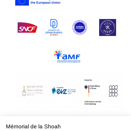
With Assistance from the Conference on Jewish Material Claims Against
Germany