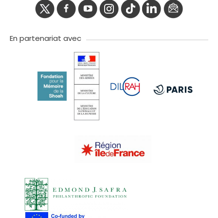
twitter
facebook
youtube
instagram
Tik
linkedIn
newslette
tok
En partenariat avec