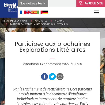
Nos autres sites
FAIRE UN DON
MÉMORIAL DE LA SHOAH
ACTUALITÉS
À LA UNE
PARTICIPEZ AUX PROCHAINES EXPLORATIONS LITTÉRAIRES
Participez aux prochaines
Explorations Littéraires
dimanche 18 septembre 2022 à 14h30
Par le truchement de récits littéraires, ces parcours
croisés invitent à la découverte d’itinéraires
individuels et interrogent, de manière inédite,
l’histoire et les mémoires de quartiers de Paris.