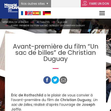
Nos autres sites
FAIRE UN DON
MÉMORIAL DE LA SHOAH
ACTUALITÉS
À LA UNE
AVANT-PREMIÈRE DU FILM “UN SAC DE BILLES” DE CHRISTIAN DUGUAY
Avant-première du film “Un
sac de billes” de Christian
Duguay
Éric de Rothschild
a le plaisir de vous convier à
l’avant-première du film de
Christian Duguay
,
Un
sac de billes
, réalisé d’après l’ouvrage de
Joseph
Joffo
.