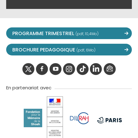
PROGRAMME TRIMESTRIEL
(pdf, 10,4Mo)
BROCHURE PEDAGOGIQUE
(pdf, 6Mo)
twitter
facebook
youtube
instagram
Tik
linkedIn
newslette
tok
En partenariat avec