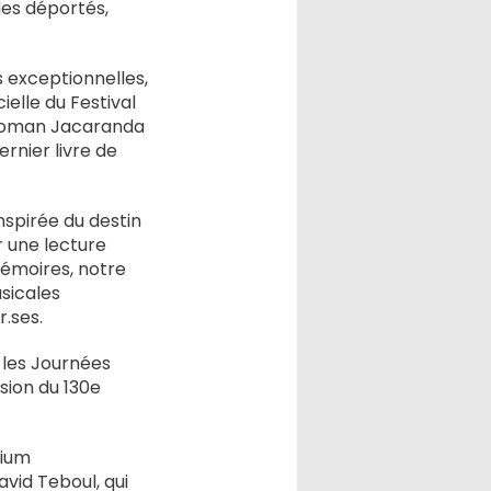
s déportés,
 exceptionnelles,
ielle du Festival
e roman Jacaranda
ernier livre de
nspirée du destin
r une lecture
émoires, notre
usicales
r.ses.
 les Journées
sion du 130e
rium
vid Teboul, qui