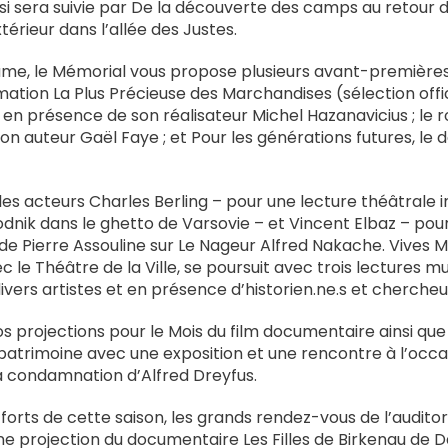
si sera suivie par De la découverte des camps au retour de
érieur dans l’allée des Justes.
, le Mémorial vous propose plusieurs avant-premières
mation La Plus Précieuse des Marchandises (sélection offic
en présence de son réalisateur Michel Hazanavicius ; l
n auteur Gaël Faye ; et Pour les générations futures, le d
es acteurs Charles Berling – pour une lecture théâtrale i
dnik dans le ghetto de Varsovie – et Vincent Elbaz – pou
 de Pierre Assouline sur Le Nageur Alfred Nakache. Vives M
 le Théâtre de la Ville, se poursuit avec trois lectures m
ivers artistes et en présence d’historien.ne.s et chercheu
nos projections pour le Mois du film documentaire ainsi que
atrimoine avec une exposition et une rencontre à l’occa
la condamnation d’Alfred Dreyfus.
orts de cette saison, les grands rendez-vous de l’audito
 projection du documentaire Les Filles de Birkenau de Da