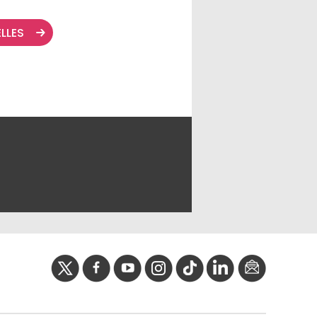
ELLES
twitter
facebook
youtube
instagram
Tik
linkedIn
newslette
tok