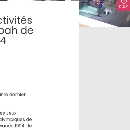
tivités
hoah de
24
r le dernier
les Jeux
aralympiques de
wanda 1994 : le