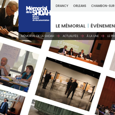
DRANCY
ORLEANS
CHAMBON-SUR
LE MÉMORIAL
ÉVÉNEMEN
MÉMORIAL DE LA SHOAH
ACTUALITÉS
À LA UNE
LE P