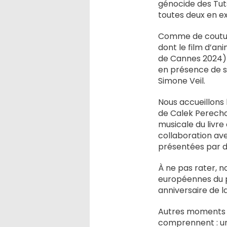
génocide des Tut
toutes deux en ext
Comme de coutume
dont le film d’ani
de Cannes 2024) 
en présence de so
Simone Veil.
Nous accueillons l
de Calek Perecho
musicale du livre
collaboration avec
présentées par d
À ne pas rater, 
européennes du p
anniversaire de 
Autres moments f
comprennent : une