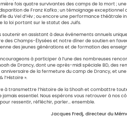
emière fois quatre survivantes des camps de la mort ; une s
disparition de Franz Kafka ; un témoignage exceptionnel d
afle du Vel d’Hiv ; ou encore une performance théâtrale i
 la loi portant sur le statut des Juifs.
soutenir en assistant à deux événements annuels unique
tre des Champs-Élysées et notre dîner de soutien en fave
yenne des jeunes générations et de formation des enseig
encourageons à participer à l’une des nombreuses renco
hoah de Drancy, dont une après-midi spéciale BD, des ren
 anniversaire de la fermeture du camp de Drancy, et une 
 l’Histoire ».
re à transmettre l’histoire de la Shoah et combattre tou
e jamais essentiel. Nous espérons vous retrouver à nos cô
pour ressentir, réfléchir, parler… ensemble.
Jacques Fredj, directeur du Mém