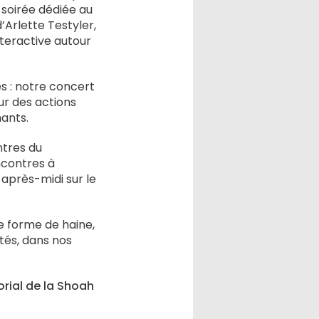
oirée dédiée au
’Arlette Testyler,
nteractive autour
s : notre concert
ur des actions
nants.
ntres du
contres à
après-midi sur le
te forme de haine,
tés, dans nos
orial de la Shoah