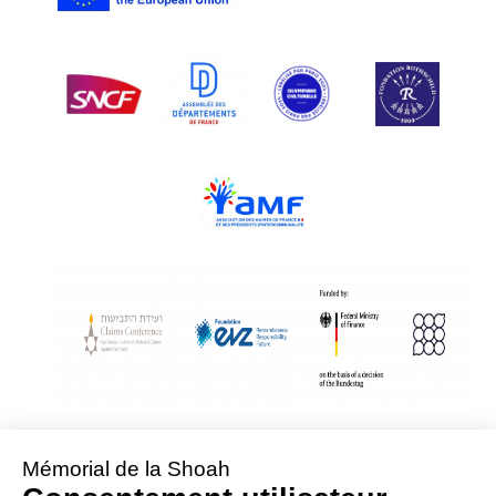
With Assistance from the Conference on Jewish Material Claims Against
Germany
Sponsored by the Foundation « Remembrance, Responsibility and Future »