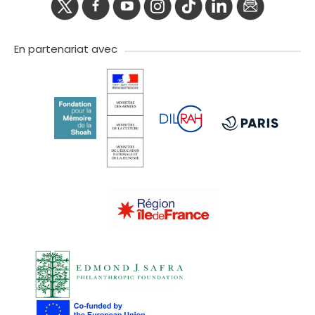
twitter
facebook
youtube
instagram
Tik
linkedIn
newslette
tok
En partenariat avec