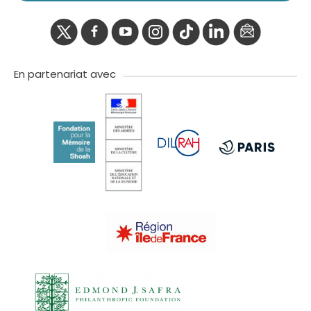
twitter
facebook
youtube
instagram
Tik
linkedIn
newslette
tok
En partenariat avec