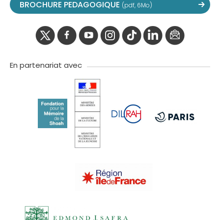
BROCHURE PEDAGOGIQUE
(pdf, 6Mo)
twitter
facebook
youtube
instagram
Tik
linkedIn
newslette
tok
En partenariat avec