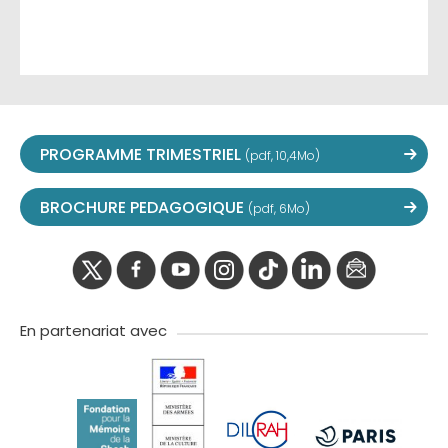
PROGRAMME TRIMESTRIEL
(pdf, 10,4Mo)
BROCHURE PEDAGOGIQUE
(pdf, 6Mo)
twitter
facebook
youtube
instagram
Tik
linkedIn
newslette
tok
En partenariat avec