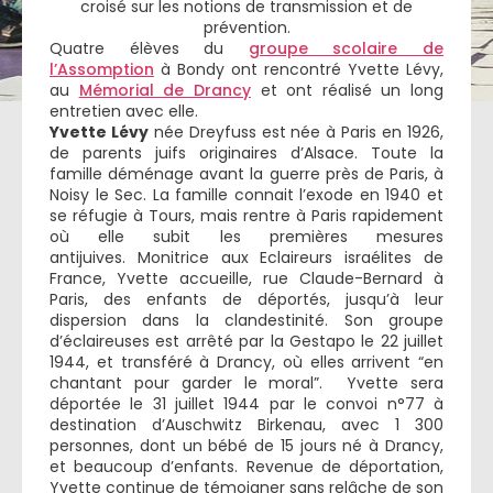
croisé sur les notions de transmission et de
prévention.
Quatre élèves du
groupe scolaire de
l’Assomption
à Bondy ont rencontré Yvette Lévy,
au
Mémorial de Drancy
et ont réalisé un long
entretien avec elle.
Yvette Lévy
née Dreyfuss est née à Paris en 1926,
de parents juifs originaires d’Alsace. Toute la
famille déménage avant la guerre près de Paris, à
Noisy le Sec. La famille connait l’exode en 1940 et
se réfugie à Tours, mais rentre à Paris rapidement
où elle subit les premières mesures
antijuives. Monitrice aux Eclaireurs israélites de
France, Yvette accueille, rue Claude-Bernard à
Paris, des enfants de déportés, jusqu’à leur
dispersion dans la clandestinité. Son groupe
d’éclaireuses est arrêté par la Gestapo le 22 juillet
1944, et transféré à Drancy, où elles arrivent “en
chantant pour garder le moral”. Yvette sera
déportée le 31 juillet 1944 par le convoi n°77 à
destination d’Auschwitz Birkenau, avec 1 300
personnes, dont un bébé de 15 jours né à Drancy,
et beaucoup d’enfants. Revenue de déportation,
Yvette continue de témoigner sans relâche de son