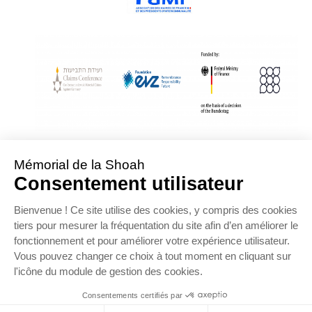
With Assistance from the Conference on Jewish Material Claims Against
Germany
Sponsored by the Foundation « Remembrance, Responsibility and Future »
Supported by the German Federal Ministry of Finance
OFFRE D’EMPLOI
NOS PARTENAIRES
ESPACE PRESSE
MENTIONS LÉGALES
DONNÉES PERSONNELLES
COOKIES
CONTACTEZ-NOUS
PLAN DU SITE