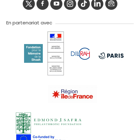
twitter
facebook
youtube
instagram
Tik
linkedIn
newslette
tok
En partenariat avec