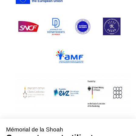
With Assistance from the Conference on Jewish Material Claims Against
Germany
Sponsored by the Foundation « Remembrance, Responsibility and Future »