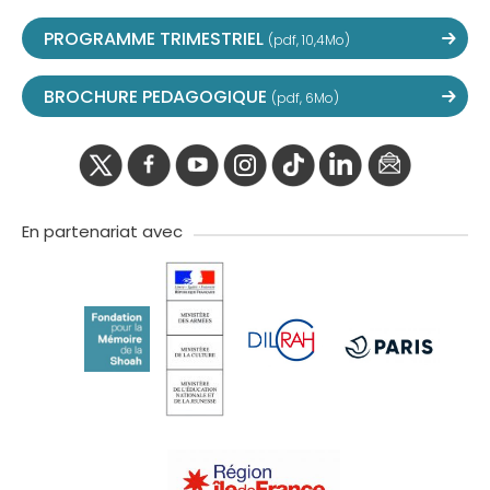
PROGRAMME TRIMESTRIEL
(pdf, 10,4Mo)
BROCHURE PEDAGOGIQUE
(pdf, 6Mo)
twitter
facebook
youtube
instagram
Tik
linkedIn
newslette
tok
En partenariat avec