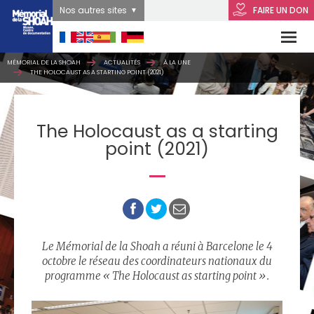
Nos autres sites
FAIRE UN DON
MÉMORIAL DE LA SHOAH
ACTUALITÉS
À LA UNE
THE HOLOCAUST AS A STARTING POINT (2021)
The Holocaust as a starting
point (2021)
Le Mémorial de la Shoah a réuni à Barcelone le 4
octobre le réseau des coordinateurs nationaux du
programme «
The Holocaust as starting point
».