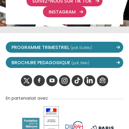
SUIVEZ-NOUS SUR TIK TOK
INSTAGRAM
PROGRAMME TRIMESTRIEL
(pdf, 10,4Mo)
BROCHURE PEDAGOGIQUE
(pdf, 6Mo)
twitter
facebook
youtube
instagram
Tik
linkedIn
newslette
tok
En partenariat avec