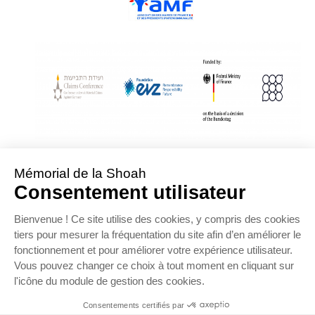
With Assistance from the Conference on Jewish Material Claims Against
Germany
Sponsored by the Foundation « Remembrance, Responsibility and Future »
Supported by the German Federal Ministry of Finance
OFFRE D’EMPLOI
NOS PARTENAIRES
ESPACE PRESSE
MENTIONS LÉGALES
DONNÉES PERSONNELLES
COOKIES
CONTACTEZ-NOUS
PLAN DU SITE