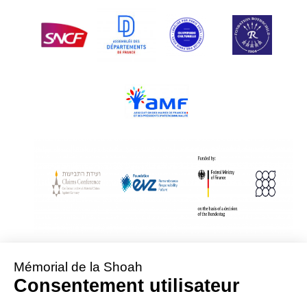
With Assistance from the Conference on Jewish Material Claims Against
Germany
Sponsored by the Foundation « Remembrance, Responsibility and Future »
Supported by the German Federal Ministry of Finance