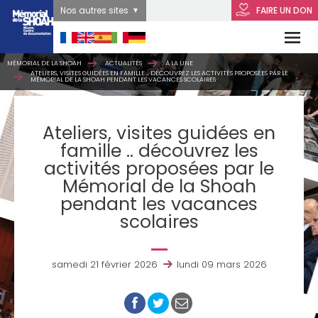
Nos autres sites
FAIRE UN DON
MÉMORIAL DE LA SHOAH
ACTUALITÉS
À LA UNE
ATELIERS, VISITES GUIDÉES EN FAMILLE .. DÉCOUVREZ LES ACTIVITÉS PROPOSÉES PAR LE
MÉMORIAL DE LA SHOAH PENDANT LES VACANCES SCOLAIRES
Ateliers, visites guidées en
famille .. découvrez les
activités proposées par le
Mémorial de la Shoah
pendant les vacances
scolaires
samedi 21 février 2026
lundi 09 mars 2026