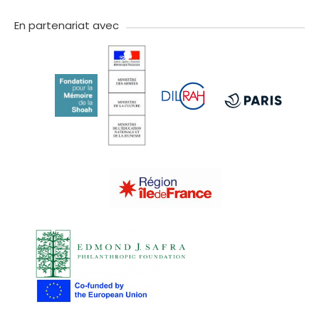
twitter
facebook
youtube
instagram
Tik
linkedIn
newslette
tok
En partenariat avec