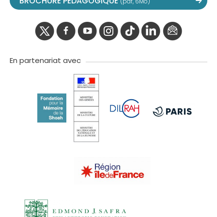
BROCHURE PEDAGOGIQUE
(pdf, 6Mo)
twitter
facebook
youtube
instagram
Tik
linkedIn
newslette
tok
En partenariat avec