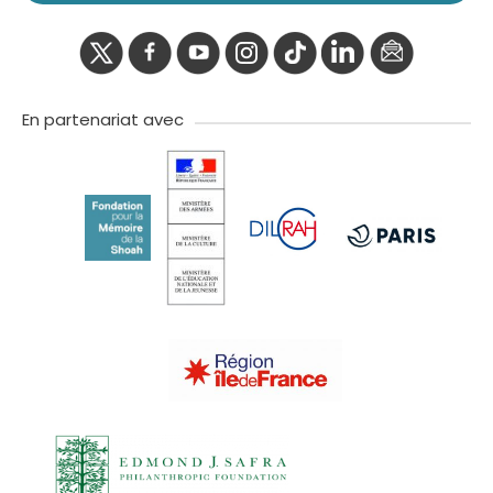
twitter
facebook
youtube
instagram
Tik
linkedIn
newslette
tok
En partenariat avec