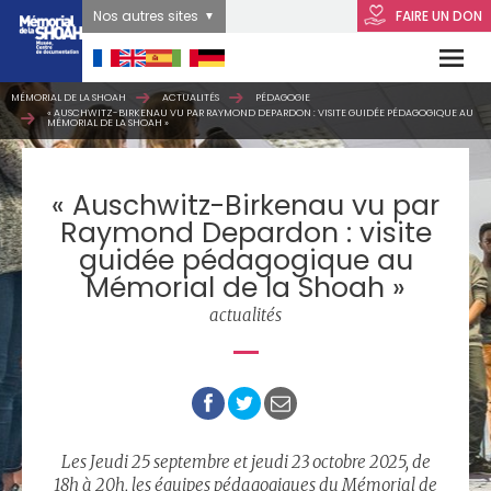
Nos autres sites
FAIRE UN DON
MÉMORIAL DE LA SHOAH
ACTUALITÉS
PÉDAGOGIE
« AUSCHWITZ-BIRKENAU VU PAR RAYMOND DEPARDON : VISITE GUIDÉE PÉDAGOGIQUE AU
MÉMORIAL DE LA SHOAH »
« Auschwitz-Birkenau vu par
Raymond Depardon : visite
guidée pédagogique au
Mémorial de la Shoah »
actualités
Les Jeudi 25 septembre et jeudi 23 octobre 2025, de
18h à 20h, les équipes pédagogiques du Mémorial de