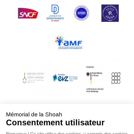
With Assistance from the Conference on Jewish Material Claims Against
Germany
Sponsored by the Foundation « Remembrance, Responsibility and Future »
Supported by the German Federal Ministry of Finance