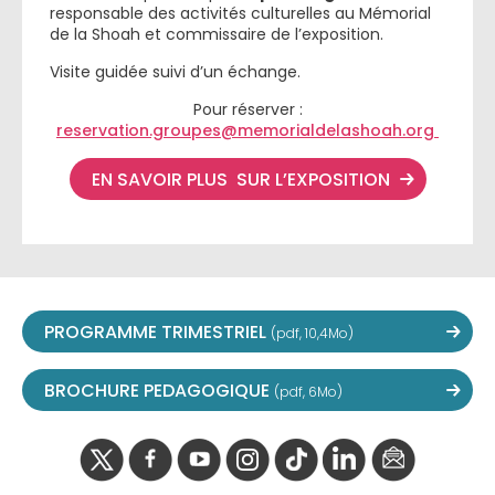
responsable des activités culturelles au Mémorial
de la Shoah et commissaire de l’exposition.
Visite guidée suivi d’un échange.
Pour réserver :
reservation.groupes@memorialdelashoah.org
EN SAVOIR PLUS SUR L’EXPOSITION
PROGRAMME TRIMESTRIEL
(pdf, 10,4Mo)
BROCHURE PEDAGOGIQUE
(pdf, 6Mo)
twitter
facebook
youtube
instagram
Tik
linkedIn
newslette