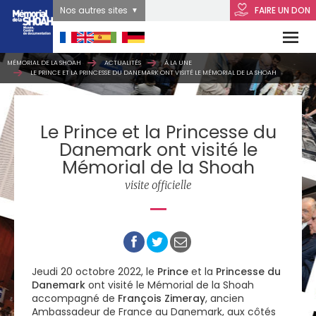
Nos autres sites
FAIRE UN DON
MÉMORIAL DE LA SHOAH
ACTUALITÉS
À LA UNE
LE PRINCE ET LA PRINCESSE DU DANEMARK ONT VISITÉ LE MÉMORIAL DE LA SHOAH
Le Prince et la Princesse du
Danemark ont visité le
Mémorial de la Shoah
visite officielle
Jeudi 20 octobre 2022, le
Prince
et la
Princesse
du
Danemark
ont visité le Mémorial de la Shoah
accompagné de
François Zimeray
, ancien
Ambassadeur de France au Danemark, aux côtés