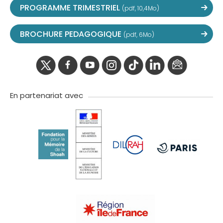
PROGRAMME TRIMESTRIEL
(pdf, 10,4Mo)
BROCHURE PEDAGOGIQUE
(pdf, 6Mo)
twitter
facebook
youtube
instagram
Tik
linkedIn
newslette
tok
En partenariat avec