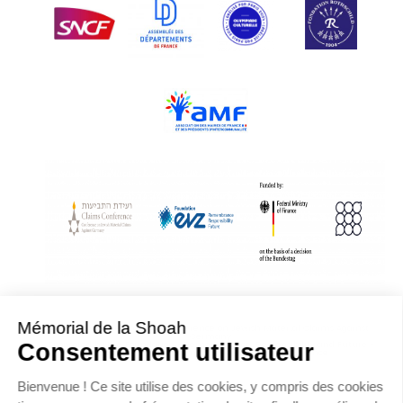
With Assistance from the Conference on Jewish Material Claims Against
Germany
Sponsored by the Foundation « Remembrance, Responsibility and Future »
Supported by the German Federal Ministry of Finance