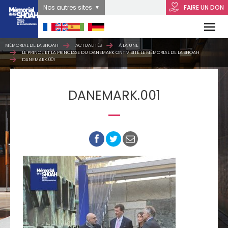
Nos autres sites
FAIRE UN DON
MÉMORIAL DE LA SHOAH
ACTUALITÉS
À LA UNE
LE PRINCE ET LA PRINCESSE DU DANEMARK ONT VISITÉ LE MÉMORIAL DE LA SHOAH
DANEMARK.001
DANEMARK.001