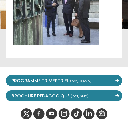
PROGRAMME TRIMESTRIEL
(pdf, 10,4Mo)
BROCHURE PEDAGOGIQUE
(pdf, 6Mo)
twitter
facebook
youtube
instagram
Tik
linkedIn
newslette
tok